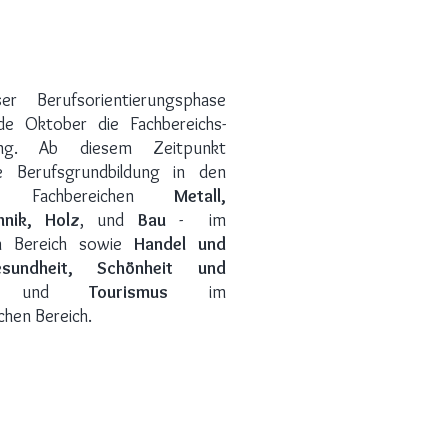
er Berufsorientierungsphase
de Oktober die Fachbereichs-
dung. Ab diesem Zeitpunkt
e Berufsgrundbildung in den
en Fachbereichen
Metall,
hnik, Holz
, und
Bau
- im
en Bereich sowie
Handel und
esundheit, Schönheit und
es
und
Tourismus
im
ichen Bereich.